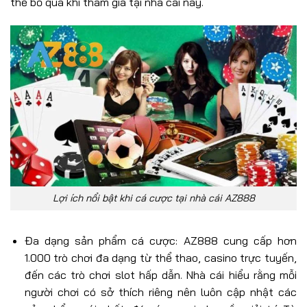
thể bỏ qua khi tham gia tại nhà cái này.
Lợi ích nổi bật khi cá cược tại nhà cái AZ888
Đa dạng sản phẩm cá cược: AZ888 cung cấp hơn
1.000 trò chơi đa dạng từ thể thao, casino trực tuyến,
đến các trò chơi slot hấp dẫn. Nhà cái hiểu rằng mỗi
người chơi có sở thích riêng nên luôn cập nhật các