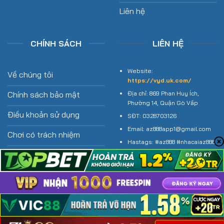
Liên hệ
CHÍNH SÁCH
LIÊN HỆ
Website:
Về chúng tôi
https://vyd.uk.com/
Chính sách bảo mật
Địa chỉ: 869 Phan Huy Ích,
Phường 14, Quận Gò Vấp
Điều khoản sử dụng
SĐT: 0328703126
Email:
az888app1@gmail.com
Chơi có trách nhiệm
Hastags: #az888 #nhacaiaz888
#az888app #nhacaiaz888app
Khuyễn mãi
Tác giả Mã Chiêu