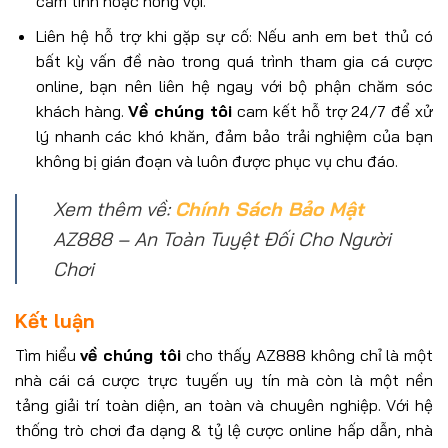
cảm tính hoặc nóng vội.
Liên hệ hỗ trợ khi gặp sự cố: Nếu anh em bet thủ có
bất kỳ vấn đề nào trong quá trình tham gia cá cược
online, bạn nên liên hệ ngay với bộ phận chăm sóc
khách hàng.
Về chúng tôi
cam kết hỗ trợ 24/7 để xử
lý nhanh các khó khăn, đảm bảo trải nghiệm của bạn
không bị gián đoạn và luôn được phục vụ chu đáo.
Xem thêm về:
Chính Sách Bảo Mật
AZ888 – An Toàn Tuyệt Đối Cho Người
Chơi
Kết luận
Tìm hiểu
về chúng tôi
cho thấy AZ888 không chỉ là một
nhà cái cá cược trực tuyến uy tín mà còn là một nền
tảng giải trí toàn diện, an toàn và chuyên nghiệp. Với hệ
thống trò chơi đa dạng & tỷ lệ cược online hấp dẫn, nhà