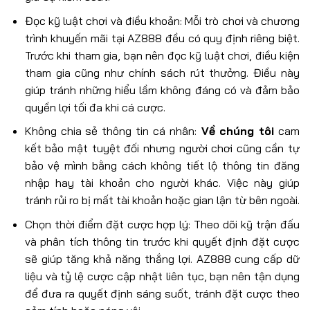
Đọc kỹ luật chơi và điều khoản: Mỗi trò chơi và chương
trình khuyến mãi tại AZ888 đều có quy định riêng biệt.
Trước khi tham gia, bạn nên đọc kỹ luật chơi, điều kiện
tham gia cũng như chính sách rút thưởng. Điều này
giúp tránh những hiểu lầm không đáng có và đảm bảo
quyền lợi tối đa khi cá cược.
Không chia sẻ thông tin cá nhân:
Về chúng tôi
cam
kết bảo mật tuyệt đối nhưng người chơi cũng cần tự
bảo vệ mình bằng cách không tiết lộ thông tin đăng
nhập hay tài khoản cho người khác. Việc này giúp
tránh rủi ro bị mất tài khoản hoặc gian lận từ bên ngoài.
Chọn thời điểm đặt cược hợp lý: Theo dõi kỹ trận đấu
và phân tích thông tin trước khi quyết định đặt cược
sẽ giúp tăng khả năng thắng lợi. AZ888 cung cấp dữ
liệu và tỷ lệ cược cập nhật liên tục, bạn nên tận dụng
để đưa ra quyết định sáng suốt, tránh đặt cược theo