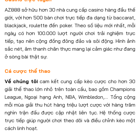
AZ888 sở hữu hơn 30 nhà cung cấp casino hàng đầu thế
giới, với hơn 500 bàn chơi trực tiếp đa dạng từ baccarat,
blackjack, roulette đến poker. Theo số liệu mới nhất, mỗi
ngày có hơn 100.000 lượt người chơi trải nghiệm trực
tiếp, tạo nên cộng đồng đông đảo và sôi động. Hình ảnh
sắc nét, âm thanh chân thực mang lại cảm giác như đang
ở sòng bài thật sự.
Cá cược thể thao
Về chúng tôi
cam kết cung cấp kèo cược cho hơn 30
giải thể thao lớn nhỏ trên toàn cầu, bao gồm Champions
League, Ngoại hạng Anh, NBA, Wimbledon,… Tổng cộng
mỗi mùa giải thu hút hàng triệu lượt cược với hàng trăm
nghìn trận đấu được cập nhật liên tục. Hệ thống cược
trực tiếp giúp người chơi theo dõi và điều chỉnh kèo một
cách linh hoạt.