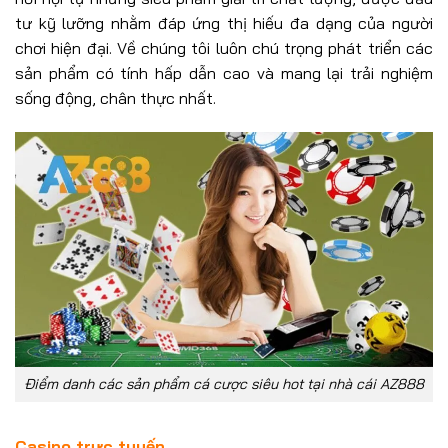
tư kỹ lưỡng nhằm đáp ứng thị hiếu đa dạng của người
chơi hiện đại. Về chúng tôi luôn chú trọng phát triển các
sản phẩm có tính hấp dẫn cao và mang lại trải nghiệm
sống động, chân thực nhất.
Điểm danh các sản phẩm cá cược siêu hot tại nhà cái AZ888
Casino trực tuyến